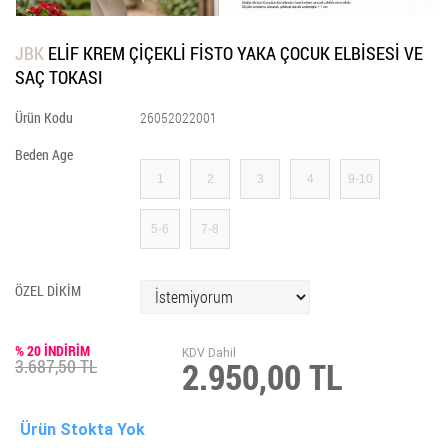
JBK
ELİF KREM ÇİÇEKLİ FİSTO YAKA ÇOCUK ELBİSESİ VE
SAÇ TOKASI
Ürün Kodu
26052022001
Beden Age
1
2
3
4
9-10
5-6
7-8
ÖZEL DİKİM
% 20 İNDİRİM
KDV Dahil
2.950,00 TL
3.687,50 TL
Ürün Stokta Yok