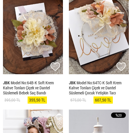
JBK
Model No:64B-K Soft Krem
JBK
Model No:64TC-K Soft Krem
Kahve Tonları Çiçek ve Dantel
Kahve Tonları Çiçek ve Dantel
Süslemeli Bebek Saç Bandı
Süslemeli Çocuk Yetişkin Tacı
395,00 TL
355,50 TL
675,00 TL
607,50 TL
%
20