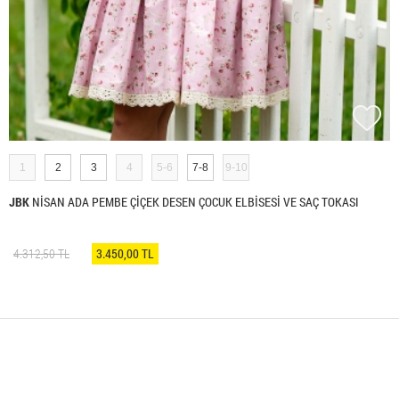
1
2
3
4
5-6
7-8
9-10
JBK
NİSAN ADA PEMBE ÇİÇEK DESEN ÇOCUK ELBİSESİ VE SAÇ TOKASI
4.312,50 TL
3.450,00 TL