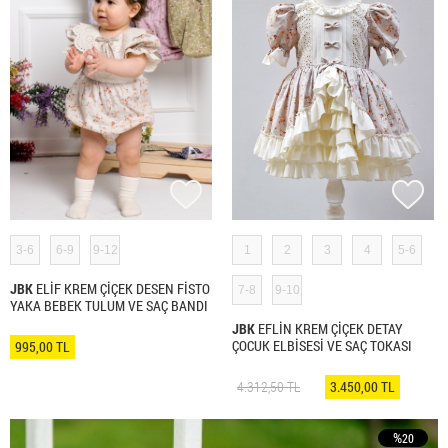
3-6
6-9
9-12
1
2
3
4
5-6
JBK
ELİF KREM ÇİÇEK DESEN FİSTO
7-8
9-10
YAKA BEBEK TULUM VE SAÇ BANDI
JBK
EFLİN KREM ÇİÇEK DETAY
ÇOCUK ELBİSESİ VE SAÇ TOKASI
995,00 TL
4.312,50 TL
3.450,00 TL
%
20