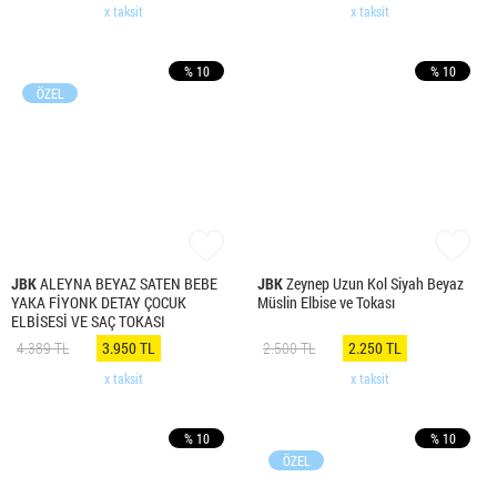
x taksit
x taksit
% 10
% 10
ÖZEL
JBK
ALEYNA BEYAZ SATEN BEBE
JBK
Zeynep Uzun Kol Siyah Beyaz
YAKA FİYONK DETAY ÇOCUK
Müslin Elbise ve Tokası
ELBİSESİ VE SAÇ TOKASI
4.389 TL
3.950 TL
2.500 TL
2.250 TL
x taksit
x taksit
% 10
% 10
ÖZEL