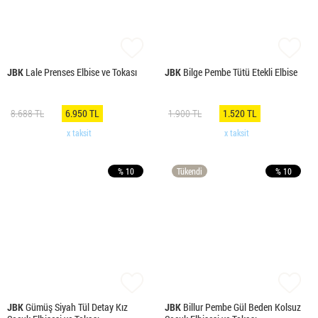
JBK
Lale Prenses Elbise ve Tokası
JBK
Bilge Pembe Tütü Etekli Elbise
8.688 TL
6.950 TL
1.900 TL
1.520 TL
x taksit
x taksit
% 10
Tükendi
% 10
JBK
Gümüş Siyah Tül Detay Kız
JBK
Billur Pembe Gül Beden Kolsuz