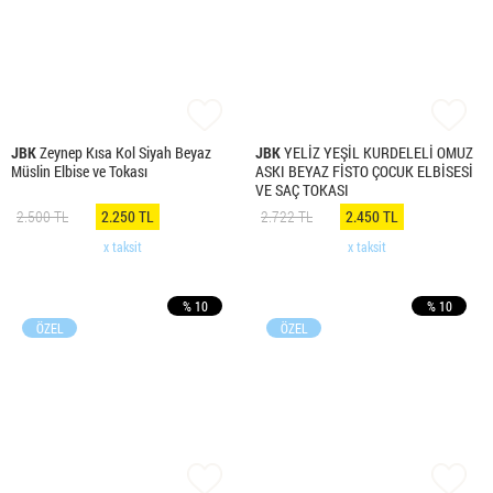
JBK
Zeynep Kısa Kol Siyah Beyaz
JBK
YELİZ YEŞİL KURDELELİ OMUZ
Müslin Elbise ve Tokası
ASKI BEYAZ FİSTO ÇOCUK ELBİSESİ
VE SAÇ TOKASI
2.500 TL
2.250 TL
2.722 TL
2.450 TL
x taksit
x taksit
% 10
% 10
ÖZEL
ÖZEL