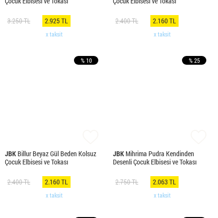
Çocuk Elbisesi ve Tokası
Çocuk Elbisesi ve Tokası
3.250 TL
2.925 TL
2.400 TL
2.160 TL
x taksit
x taksit
% 10
% 25
JBK
Billur Beyaz Gül Beden Kolsuz
JBK
Mihrima Pudra Kendinden
Çocuk Elbisesi ve Tokası
Desenli Çocuk Elbisesi ve Tokası
2.400 TL
2.160 TL
2.750 TL
2.063 TL
x taksit
x taksit