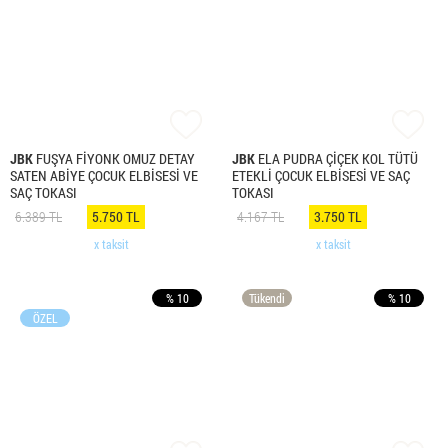
JBK
FUŞYA FİYONK OMUZ DETAY
JBK
ELA PUDRA ÇİÇEK KOL TÜTÜ
SATEN ABİYE ÇOCUK ELBİSESİ VE
ETEKLİ ÇOCUK ELBİSESİ VE SAÇ
SAÇ TOKASI
TOKASI
6.389 TL
5.750 TL
4.167 TL
3.750 TL
x taksit
x taksit
% 10
Tükendi
% 10
ÖZEL