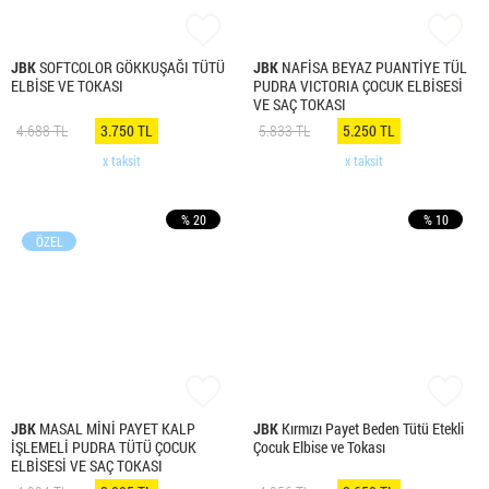
JBK
SOFTCOLOR GÖKKUŞAĞI TÜTÜ
JBK
NAFİSA BEYAZ PUANTİYE TÜL
ELBİSE VE TOKASI
PUDRA VICTORIA ÇOCUK ELBİSESİ
VE SAÇ TOKASI
4.688 TL
3.750 TL
5.833 TL
5.250 TL
x taksit
x taksit
% 20
% 10
ÖZEL
JBK
MASAL MİNİ PAYET KALP
JBK
Kırmızı Payet Beden Tütü Etekli
İŞLEMELİ PUDRA TÜTÜ ÇOCUK
Çocuk Elbise ve Tokası
ELBİSESİ VE SAÇ TOKASI