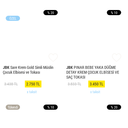
% 20
% 10
ÖZEL
JBK
Sare Krem Gold Simli Müslin
JBK
PINAR BEBE YAKA DÜĞME
Çocuk Elbisesi ve Tokası
DETAY KREM ÇOCUK ELBİSESİ VE
SAÇ TOKASI
3.438 TL
2.750 TL
3.833 TL
3.450 TL
x taksit
x taksit
Tükendi
% 10
% 20