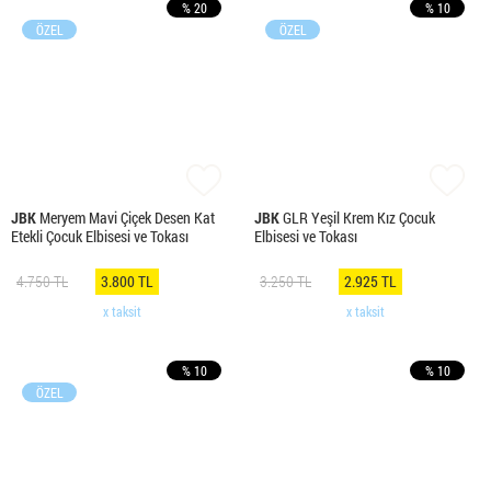
% 20
% 10
ÖZEL
ÖZEL
JBK
Meryem Mavi Çiçek Desen Kat
JBK
GLR Yeşil Krem Kız Çocuk
Etekli Çocuk Elbisesi ve Tokası
Elbisesi ve Tokası
4.750 TL
3.800 TL
3.250 TL
2.925 TL
x taksit
x taksit
% 10
% 10
ÖZEL