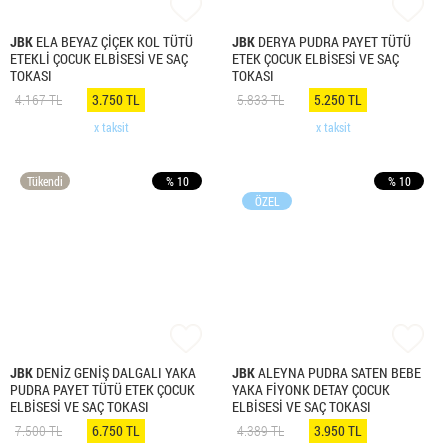
JBK
ELA BEYAZ ÇİÇEK KOL TÜTÜ
JBK
DERYA PUDRA PAYET TÜTÜ
ETEKLİ ÇOCUK ELBİSESİ VE SAÇ
ETEK ÇOCUK ELBİSESİ VE SAÇ
TOKASI
TOKASI
4.167 TL
3.750 TL
5.833 TL
5.250 TL
x taksit
x taksit
Tükendi
% 10
% 10
ÖZEL
JBK
DENİZ GENİŞ DALGALI YAKA
JBK
ALEYNA PUDRA SATEN BEBE
PUDRA PAYET TÜTÜ ETEK ÇOCUK
YAKA FİYONK DETAY ÇOCUK
ELBİSESİ VE SAÇ TOKASI
ELBİSESİ VE SAÇ TOKASI
7.500 TL
6.750 TL
4.389 TL
3.950 TL