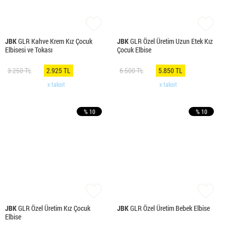
JBK
GLR Kahve Krem Kız Çocuk
JBK
GLR Özel Üretim Uzun Etek Kız
Elbisesi ve Tokası
Çocuk Elbise
3.250 TL
2.925 TL
6.500 TL
5.850 TL
x taksit
x taksit
% 10
% 10
JBK
GLR Özel Üretim Kız Çocuk
JBK
GLR Özel Üretim Bebek Elbise
Elbise