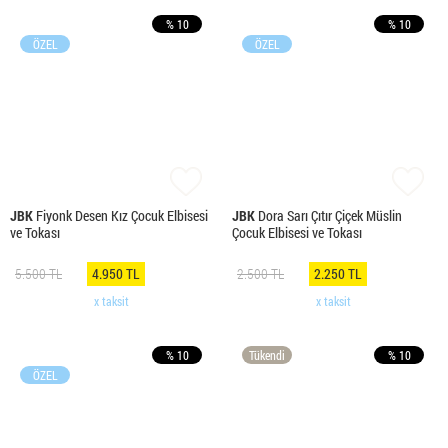
% 10
% 10
ÖZEL
ÖZEL
JBK
Fiyonk Desen Kız Çocuk Elbisesi
JBK
Dora Sarı Çıtır Çiçek Müslin
ve Tokası
Çocuk Elbisesi ve Tokası
5.500 TL
4.950 TL
2.500 TL
2.250 TL
x taksit
x taksit
% 10
Tükendi
% 10
ÖZEL