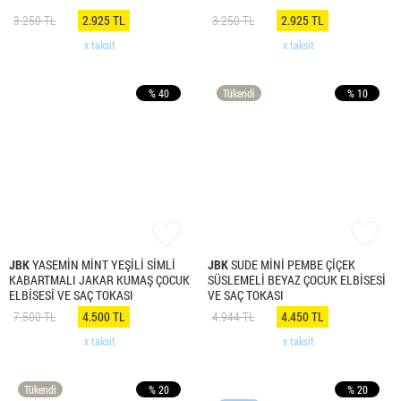
3.250 TL
2.925 TL
3.250 TL
2.925 TL
x taksit
x taksit
% 40
Tükendi
% 10
JBK
YASEMİN MİNT YEŞİLİ SİMLİ
JBK
SUDE MİNİ PEMBE ÇİÇEK
KABARTMALI JAKAR KUMAŞ ÇOCUK
SÜSLEMELİ BEYAZ ÇOCUK ELBİSESİ
ELBİSESİ VE SAÇ TOKASI
VE SAÇ TOKASI
7.500 TL
4.500 TL
4.944 TL
4.450 TL
x taksit
x taksit
Tükendi
% 20
% 20