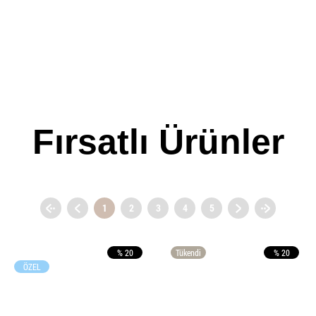
Fırsatlı Ürünler
1
2
3
4
5
% 20
Tükendi
% 20
ÖZEL