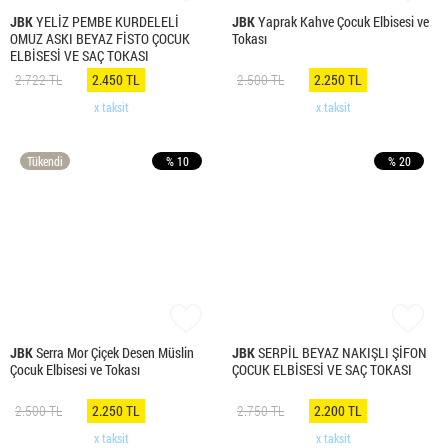
JBK
YELİZ PEMBE KURDELELİ
JBK
Yaprak Kahve Çocuk Elbisesi ve
OMUZ ASKI BEYAZ FİSTO ÇOCUK
Tokası
ELBİSESİ VE SAÇ TOKASI
2.722 TL
2.450 TL
2.500 TL
2.250 TL
x taksit
x taksit
Tükendi
% 10
% 20
JBK
Serra Mor Çiçek Desen Müslin
JBK
SERPİL BEYAZ NAKIŞLI ŞİFON
Çocuk Elbisesi ve Tokası
ÇOCUK ELBİSESİ VE SAÇ TOKASI
2.500 TL
2.250 TL
2.750 TL
2.200 TL
x taksit
x taksit