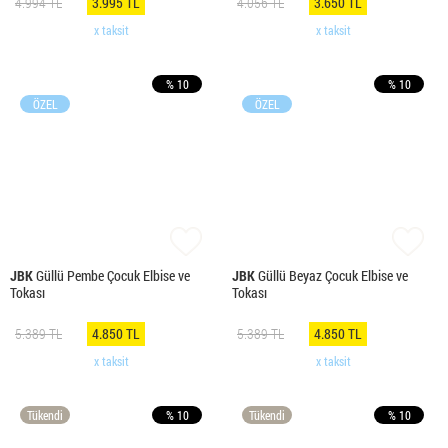
4.994 TL
3.995 TL
4.056 TL
3.650 TL
x taksit
x taksit
% 10
% 10
ÖZEL
ÖZEL
JBK
Güllü Pembe Çocuk Elbise ve
JBK
Güllü Beyaz Çocuk Elbise ve
Tokası
Tokası
5.389 TL
4.850 TL
5.389 TL
4.850 TL
x taksit
x taksit
Tükendi
% 10
Tükendi
% 10