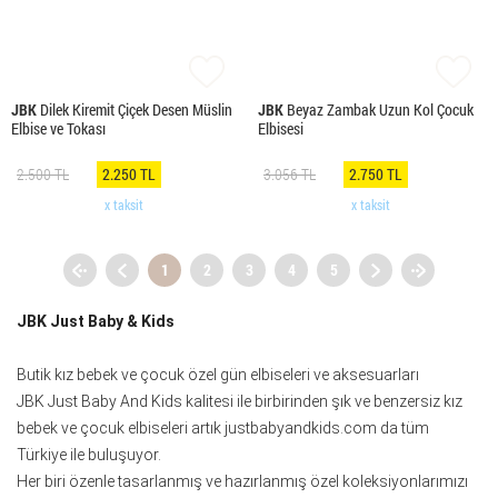
JBK
Dilek Kiremit Çiçek Desen Müslin
JBK
Beyaz Zambak Uzun Kol Çocuk
Elbise ve Tokası
Elbisesi
2.500 TL
2.250 TL
3.056 TL
2.750 TL
x taksit
x taksit
1
2
3
4
5
JBK Just Baby & Kids
Butik kız bebek ve çocuk özel gün elbiseleri ve aksesuarları
JBK Just Baby And Kids kalitesi ile birbirinden şık ve benzersiz kız
bebek ve çocuk elbiseleri artık justbabyandkids.com da tüm
Türkiye ile buluşuyor.
Her biri özenle tasarlanmış ve hazırlanmış özel koleksiyonlarımızı