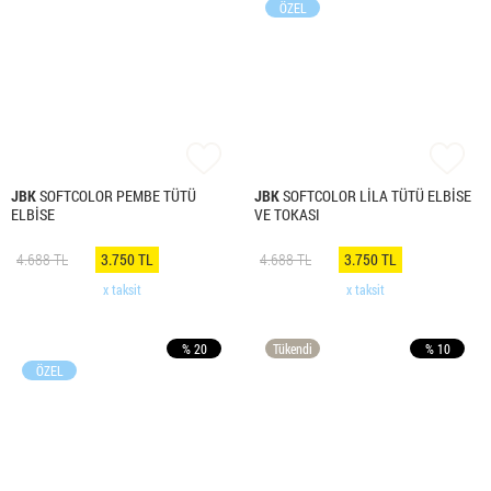
ÖZEL
JBK
SOFTCOLOR PEMBE TÜTÜ
JBK
SOFTCOLOR LİLA TÜTÜ ELBİSE
ELBİSE
VE TOKASI
4.688 TL
3.750 TL
4.688 TL
3.750 TL
x taksit
x taksit
% 20
Tükendi
% 10
ÖZEL