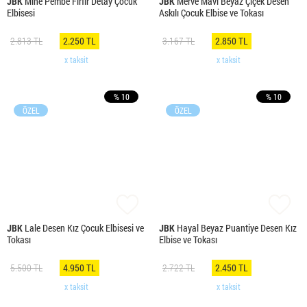
JBK
Mine Pembe Fırfır Detay Çocuk
JBK
Merve Mavi Beyaz Çiçek Desen
Elbisesi
Askılı Çocuk Elbise ve Tokası
2.813 TL
2.250 TL
3.167 TL
2.850 TL
x taksit
x taksit
% 10
% 10
ÖZEL
ÖZEL
JBK
Lale Desen Kız Çocuk Elbisesi ve
JBK
Hayal Beyaz Puantiye Desen Kız
Tokası
Elbise ve Tokası
5.500 TL
4.950 TL
2.722 TL
2.450 TL
x taksit
x taksit