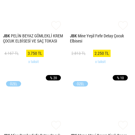
JBK
PELİN BEYAZ GÖMLEKLİ KREM
JBK
Mine Yeşil Fırfır Detay Çocuk
ÇOCUK ELBİSESİ VE SAÇ TOKASI
Elbisesi
4.167 TL
3.750 TL
2.813 TL
2.250 TL
x taksit
x taksit
% 20
% 10
ÖZEL
ÖZEL